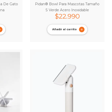
na De Gato
Pidan® Bowl Para Mascotas Tamaño
ona
S Verde Acero Inoxidable
$
22.990
Añadir al carrito