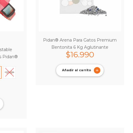
Pidan® Arena Para Gatos Premium
Bentonita 6 Kg Aglutinante
stable
$
16.990
os Pidan®
Añadir al carrito