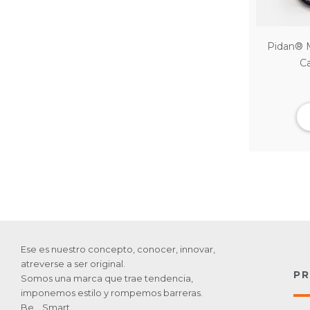
Pidan® M
Ca