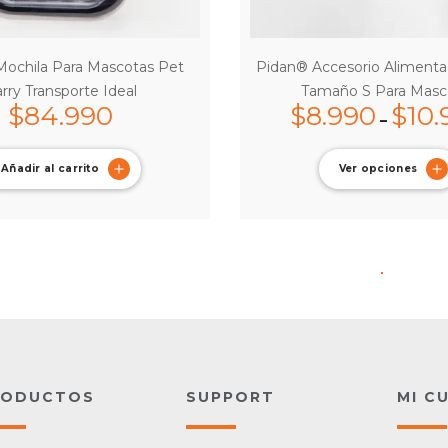
ochila Para Mascotas Pet
Pidan® Accesorio Alimenta
rry Transporte Ideal
Tamaño S Para Masc
$
84.990
$
8.990
$
10.
–
Añadir al carrito
Ver opciones