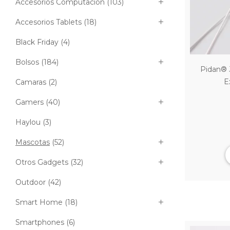
Accesorios Computación
(103)
Accesorios Tablets
(18)
Black Friday
(4)
Bolsos
(184)
Pidan® J
E
Camaras
(2)
Gamers
(40)
Haylou
(3)
Mascotas
(52)
Otros Gadgets
(32)
Outdoor
(42)
Smart Home
(18)
Smartphones
(6)