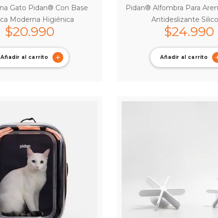
ena Gato Pidan® Con Base
Pidan® Alfombra Para Are
ca Moderna Higiénica
Antideslizante Silic
$
20.990
$
24.990
Añadir al carrito
Añadir al carrito