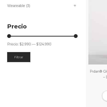
Weareable
(3)
Precio
Precio:
$2.990
—
$124.990
Filtrar
Pidan® Gl
– 