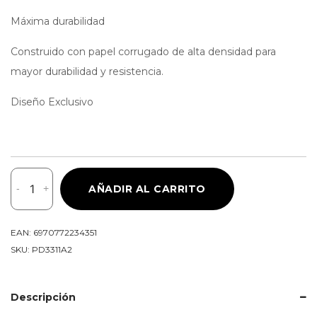
Máxima durabilidad
Construido con papel corrugado de alta densidad para
mayor durabilidad y resistencia.
Diseño Exclusivo
Pidan®
-
+
AÑADIR AL CARRITO
Rascador
Para
Gato
EAN:
6970772234351
Durable
SKU:
PD3311A2
Y
Divertido
Antideslizante
Descripción
cantidad