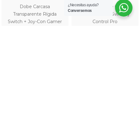
¿Necesitas ayuda?
Dobe Carcasa
Dobe Base de Carga
Conversemos
Transparente Rígida
Multifuncional Switch y
Switch + Joy-Con Gamer
Control Pro
$
12.990
$
20.990
Añadir al carrito
Añadir al carrito
Marcas
Marcas
Categorías
Accesorios Celulares
(18)
Accesorios Computación
(106)