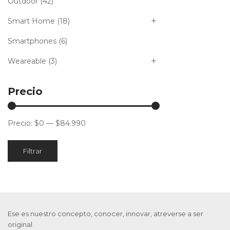
Outdoor
(42)
Smart Home
(18)
Smartphones
(6)
Weareable
(3)
Precio
Precio:
$0
—
$84.990
Filtrar
Ese es nuestro concepto, conocer, innovar, atreverse a ser
original.