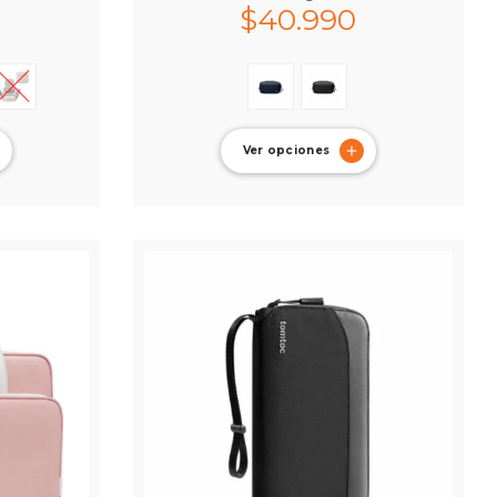
$
40.990
Ver opciones