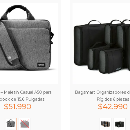
– Maletín Casual A50 para
Bagsmart Organizadores d
ook de 15,6 Pulgadas
Rígidos 6 piezas
$
51.990
$
42.990