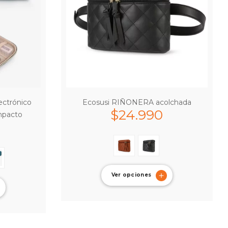
ectrónico
Ecosusi RIÑONERA acolchada
$
24.990
mpacto
Ver opciones