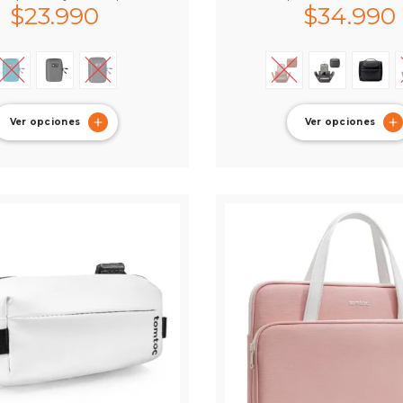
$
23.990
$
34.990
Ver opciones
Ver opciones