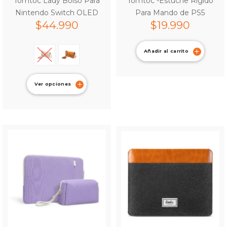
Tomtoc Lady Bolso Para
Tomtoc -Estuche Rígido
Nintendo Switch OLED
Para Mando de PS5
$
44.990
$
19.990
Añadir al carrito
Ver opciones