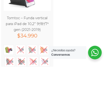
Tomtoc – Funda vertical
para iPad de 10,2” 9ª/8ª/7ª
gen (2021-2019)
$
34.990
¿Necesitas ayuda?
Conversemos
Ver opciones
Marcas