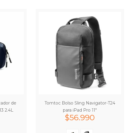
ador de
Tomtoc Bolso Sling Navigator-T24
13 2.4L
para iPad Pro 11″
$
56.990