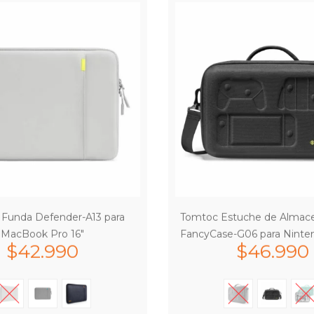
Funda Defender-A13 para
Tomtoc Estuche de Almac
MacBook Pro 16″
FancyCase-G06 para Ninte
$
42.990
$
46.990