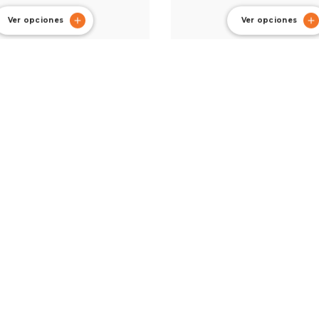
Ver opciones
Ver opciones
Funda Defender-A13 para
Tomtoc Funda Defender-
Pro de 16″ con organizador
MacBook Pro de 14″ con o