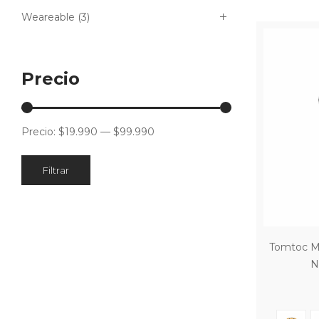
Weareable
(3)
Precio
Precio:
$19.990
—
$99.990
Filtrar
Tomtoc Mo
N