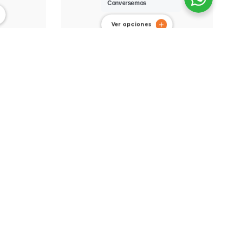
Conversemos
Ver opciones
A13 para
Bolso Sling Navigator-T24 para
rganizador
MacBook Pro 14″