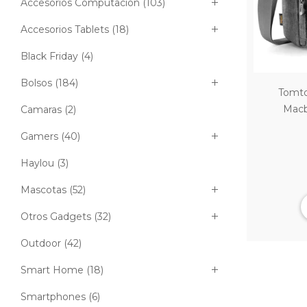
Accesorios Computación
(103)
Accesorios Tablets
(18)
Black Friday
(4)
Bolsos
(184)
Tomto
Macb
Camaras
(2)
Gamers
(40)
Haylou
(3)
Mascotas
(52)
Otros Gadgets
(32)
Outdoor
(42)
Smart Home
(18)
Smartphones
(6)