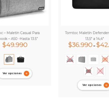
c – Maletín Casual Para
Tomtoc Maletín Defender
ook – A50 -Hasta 13.5”
13,5″ a 14,4″
$
49.990
$
36.990
$
42
–
Ver opciones
Ver opciones