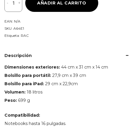
-
+
AÑADIR AL CARRITO
Mochila
Slash-
T64
EAN:
N/A
18L
SKU:
A64E1
para
Etiqueta:
RAC
Computador
de
16"
Descripción
cantidad
Dimensiones exteriores:
44 cm x 31 cm x 14 cm
Bolsillo para portátil:
27,9 cm x 39 cm
Bolsillo para iPad:
29 cm x 22,9cm
Volumen:
18 litros
Peso:
699 g
Compatibilidad:
Notebooks hasta 16 pulgadas.