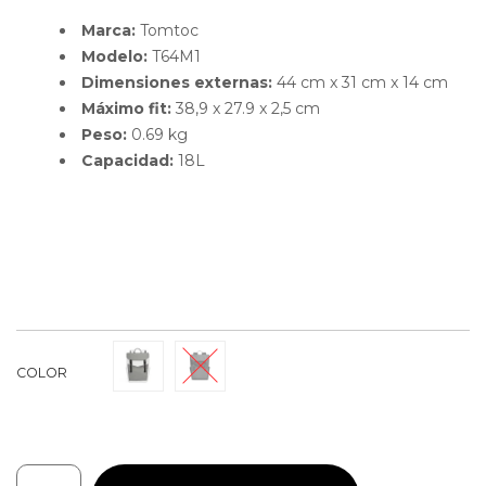
Marca:
Tomtoc
Modelo:
T64M1
Dimensiones externas:
44 cm x 31 cm x 14 cm
Máximo fit:
38,9 x 27.9 x 2,5 cm
Peso:
0.69 kg
Capacidad:
18L
COLOR
Tomtoc