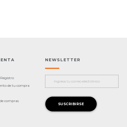
UENTA
NEWSLETTER
 Registro
ento de tu compra
l de compras