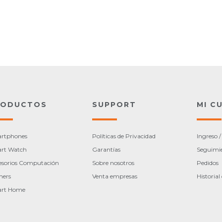
RODUCTOS
SUPPORT
MI C
rtphones
Políticas de Privacidad
Ingreso /
rt Watch
Garantías
Seguimi
esorios Computación
Sobre nosotros
Pedidos
ers
Venta empresas
Historia
rt Home