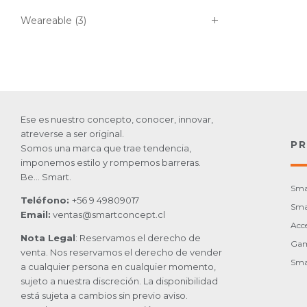
Weareable
(3)
Ese es nuestro concepto, conocer, innovar,
atreverse a ser original.
P
Somos una marca que trae tendencia,
imponemos estilo y rompemos barreras.
Be… Smart.
Sma
Teléfono:
+56 9 49809017
Sma
Email:
ventas@smartconcept.cl
Acc
Nota Legal
: Reservamos el derecho de
Gam
venta. Nos reservamos el derecho de vender
Sma
a cualquier persona en cualquier momento,
sujeto a nuestra discreción. La disponibilidad
está sujeta a cambios sin previo aviso.