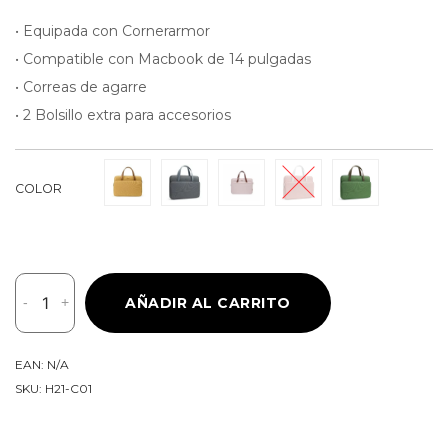
• Equipada con Cornerarmor
• Compatible con Macbook de 14 pulgadas
• Correas de agarre
• 2 Bolsillo extra para accesorios
COLOR
Tomtoc
-
+
AÑADIR AL CARRITO
Bolso
Premium
H21
EAN:
N/A
Para
SKU:
H21-C01
Macbook
14"