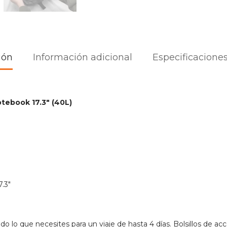
Notebook
hasta
17.3"
cantidad
ión
Información adicional
Especificaciones
tebook 17.3″ (40L)
.3″
do lo que necesites para un viaje de hasta 4 días. Bolsillos de ac