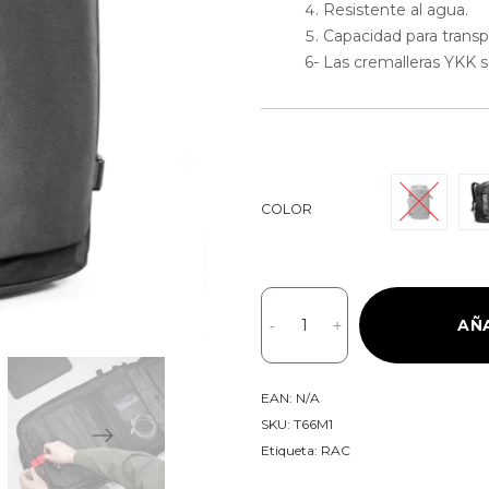
Resistente al agua.
Capacidad para transp
6- Las cremalleras YKK so
COLOR
Tomtoc
Mochila
AÑ
-
+
de
Viaje
EAN:
N/A
Navigator-
SKU:
T66M1
T66
Etiqueta:
RAC
40L
para