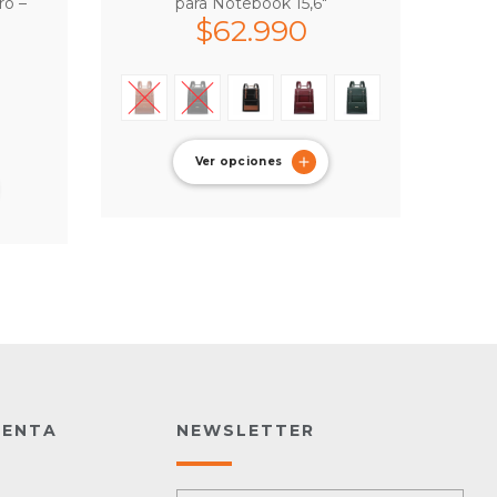
ro –
para Notebook 15,6″
$
62.990
Ver opciones
UENTA
NEWSLETTER