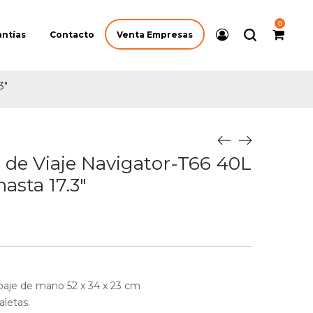
0
Venta Empresas
antías
Contacto
3″
de Viaje Navigator-T66 40L
asta 17.3″
aje de mano 52 x 34 x 23 cm
aletas.