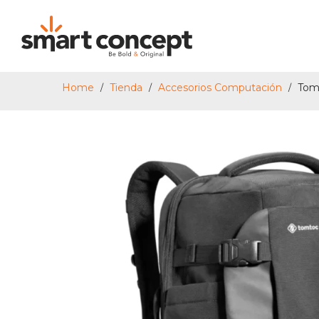
Home
Tienda
Accesorios Computación
Tomt
/
/
/
Smart
Concept