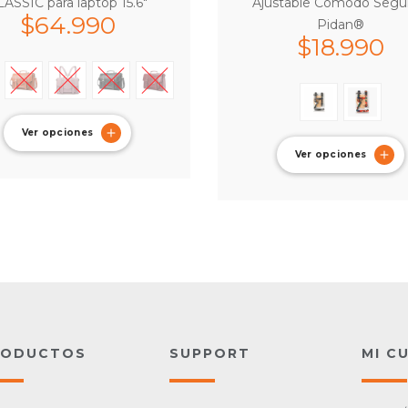
LASSIC para laptop 15.6″
Ajustable Cómodo Segu
$
64.990
Pidan®
$
18.990
Ver opciones
Ver opciones
RODUCTOS
SUPPORT
MI C