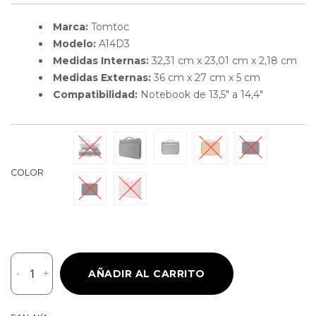
Marca:
Tomtoc
Modelo:
A14D3
Medidas Internas:
32,31 cm x 23,01 cm x 2,18 cm
Medidas Externas:
36 cm x 27 cm x 5 cm
Compatibilidad:
Notebook de 13,5″ a 14,4″
COLOR
Tomtoc
-
+
AÑADIR AL CARRITO
Maletín
Defender-
A14