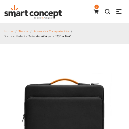
0
Home
Tienda
Accesorios Computación
/
/
/
Tomtoc Maletín Defender-A14 para 13,5″ a 14,4″