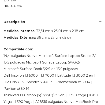
EAN:
N/A
para
SKU:
A14-C02
13,5"
a
14,4"
Descripción
cantidad
Medidas Internas:
32,31 cm x 23,01 cm x 2,18 cm
Medidas Externas:
36 cm x 27 cm x 5 cm
Compatible con:
14,4 pulgadas Nuevo Microsoft Surface Laptop Studio 2/1
13,5 pulgadas Microsoft Surface Laptop 5/4/3/2/1
Microsoft Surface Book 3/2/1 de 13,5 pulgadas
Dell Inspiron 13 5000 | 13 7000 | Latitude 13 3000 2 en 1
HP ENVY 13 | Spectre x360 13 | Chromebook x360 14 |
Pavilion x360 14
ThinkPad X1 Carbon (5ª/6ª/7ª/8ª/9ª Gen) | X390 Yoga | X380
Yoga | L390 Yoga | A28516 pulgadas Nuevo MacBook Pro