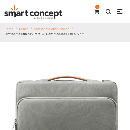
0
Home
Tienda
Accesorios Computación
/
/
/
Tomtoc Maletin A14 Para 13″ New MacBook Pro & Air M1