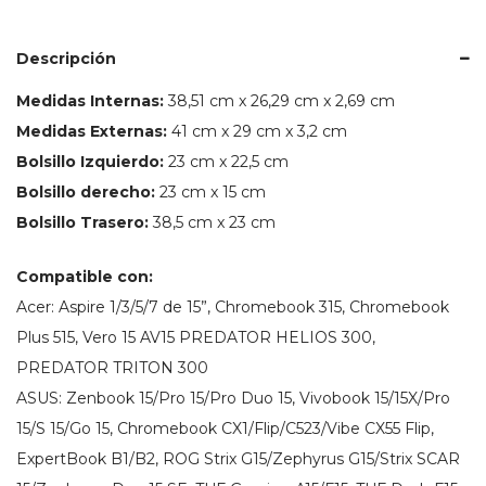
15,6"
a
16,2"
Descripción
cantidad
Medidas Internas:
38,51 cm x 26,29 cm x 2,69 cm
Medidas Externas:
41 cm x 29 cm x 3,2 cm
Bolsillo Izquierdo:
23 cm x 22,5 cm
Bolsillo derecho:
23 cm x 15 cm
Bolsillo Trasero:
38,5 cm x 23 cm
Compatible con:
Acer: Aspire 1/3/5/7 de 15”, Chromebook 315, Chromebook
Plus 515, Vero 15 AV15 PREDATOR HELIOS 300,
PREDATOR TRITON 300
ASUS: Zenbook 15/Pro 15/Pro Duo 15, Vivobook 15/15X/Pro
15/S 15/Go 15, Chromebook CX1/Flip/C523/Vibe CX55 Flip,
ExpertBook B1/B2, ROG Strix G15/Zephyrus G15/Strix SCAR