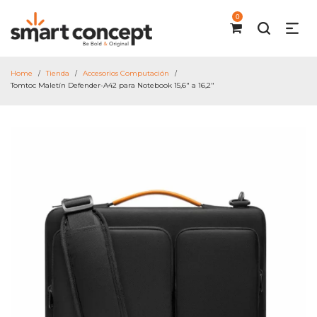
0
Home
Tienda
Accesorios Computación
/
/
/
Tomtoc Maletín Defender-A42 para Notebook 15,6″ a 16,2″