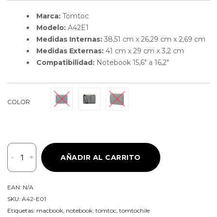
Marca:
Tomtoc
Modelo:
A42E1
Medidas Internas:
38,51 cm x 26,29 cm x 2,69 cm
Medidas Externas:
41 cm x 29 cm x 3,2 cm
Compatibilidad:
Notebook 15,6″ a 16,2″
COLOR
Tomtoc
-
+
AÑADIR AL CARRITO
Maletín
Defender-
A42
EAN:
N/A
para
SKU:
A42-E01
Notebook
Etiquetas:
macbook
,
notebook
,
tomtoc
,
tomtochile