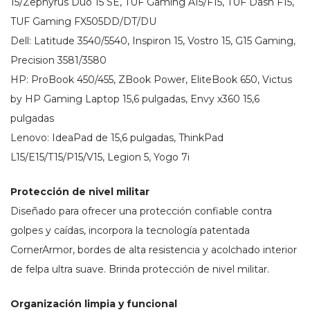
15/Zephyrus Duo 15 SE, TUF Gaming A15/F15, TUF Dash F15,
TUF Gaming FX505DD/DT/DU
Dell: Latitude 3540/5540, Inspiron 15, Vostro 15, G15 Gaming,
Precision 3581/3580
HP: ProBook 450/455, ZBook Power, EliteBook 650, Victus
by HP Gaming Laptop 15,6 pulgadas, Envy x360 15,6
pulgadas
Lenovo: IdeaPad de 15,6 pulgadas, ThinkPad
L15/E15/T15/P15/V15, Legion 5, Yogo 7i
Protección de nivel militar
Diseñado para ofrecer una protección confiable contra
golpes y caídas, incorpora la tecnología patentada
CornerArmor, bordes de alta resistencia y acolchado interior
de felpa ultra suave. Brinda protección de nivel militar.
Organización limpia y funcional