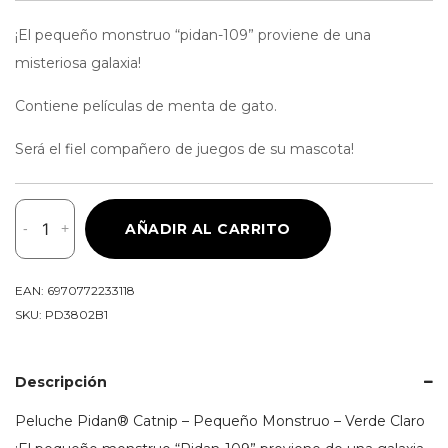
¡El pequeño monstruo “pidan-109” proviene de una
misteriosa galaxia!
Contiene películas de menta de gato.
Será el fiel compañero de juegos de su mascota!
Peluche
-
+
AÑADIR AL CARRITO
Pidan®
Catnip
-
EAN:
6970772233118
Pequeño
SKU:
PD3802B1
Monstruo
-
Verde
Descripción
Claro
Peluche Pidan® Catnip – Pequeño Monstruo – Verde Claro
cantidad