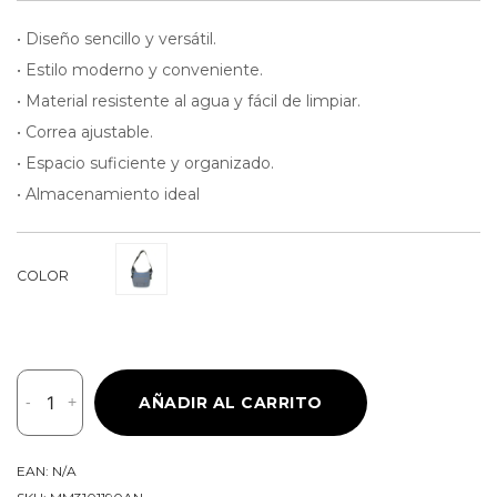
• Diseño sencillo y versátil.
• Estilo moderno y conveniente.
• Material resistente al agua y fácil de limpiar.
• Correa ajustable.
• Espacio suficiente y organizado.
• Almacenamiento ideal
COLOR
Mommore
-
+
AÑADIR AL CARRITO
Bolso
Casual
Crossbody
EAN:
N/A
maternal/