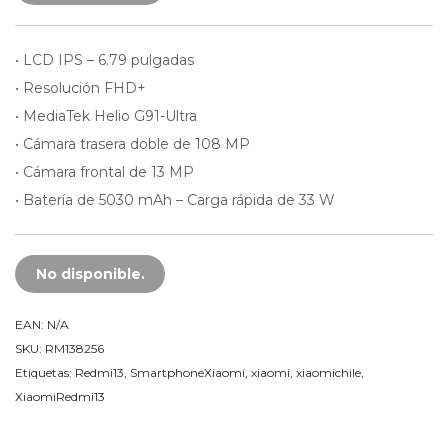
• LCD IPS – 6.79 pulgadas
• Resolución FHD+
• MediaTek Helio G91-Ultra
• Cámara trasera doble de 108 MP
• Cámara frontal de 13 MP
• Batería de 5030 mAh – Carga rápida de 33 W
No disponible.
EAN:
N/A
SKU:
RM138256
Etiquetas:
Redmi13
,
SmartphoneXiaomi
,
xiaomi
,
xiaomichile
,
XiaomiRedmi13