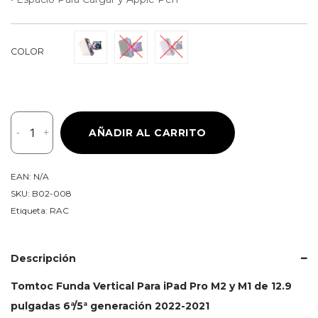
COLOR
Tomtoc
-
+
AÑADIR AL CARRITO
Funda
Vertical
iPad
EAN:
N/A
Pro
SKU:
B02-008
M2
Etiqueta:
RAC
y
M1
de
Descripción
12.9"
Tomtoc Funda Vertical Para iPad Pro M2 y M1 de 12.9
6ª/5ª
pulgadas 6ª/5ª generación 2022-2021
generación