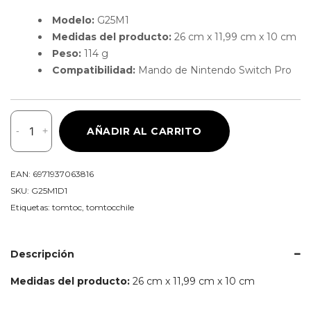
Modelo:
G25M1
Medidas del producto:
26 cm x 11,99 cm x 10 cm
Peso:
114 g
Compatibilidad:
Mando de Nintendo Switch Pro
Tomtoc
-
+
AÑADIR AL CARRITO
Estuche
ArmorCase-
G25
EAN:
6971937063816
para
SKU:
G25M1D1
Mando
Etiquetas:
tomtoc
,
tomtocchile
de
Nintendo
Switch
Descripción
Pro
Medidas del producto:
26 cm x 11,99 cm x 10 cm
cantidad