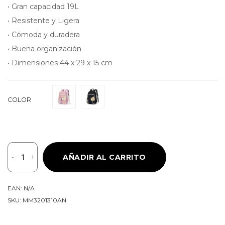
• Gran capacidad 19L
• Resistente y Ligera
• Cómoda y duradera
• Buena organización
• Dimensiones 44 x 29 x 15 cm
COLOR
Mommore
-
+
AÑADIR AL CARRITO
Mochila
Escolar
Ligera
EAN:
N/A
Kawaii
SKU:
MM3201310AN
Kids
19L