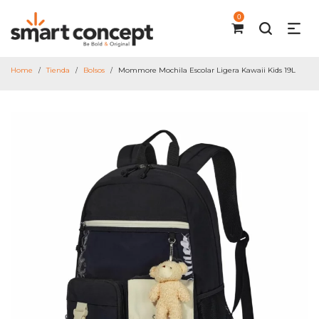
0
Home
Tienda
Bolsos
Mommore Mochila Escolar Ligera Kawaii Kids 19L
/
/
/