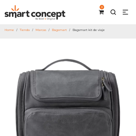
0
Home
Tienda
Marcas
Bagsmart
Bagsmart kit de viaje
/
/
/
/